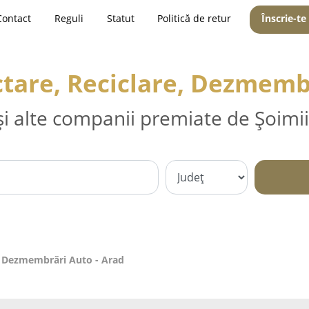
Contact
Reguli
Statut
Politică de retur
Înscrie-te
tare, Reciclare, Dezmemb
și alte companii premiate de Șoimii
e, Dezmembrări Auto - Arad