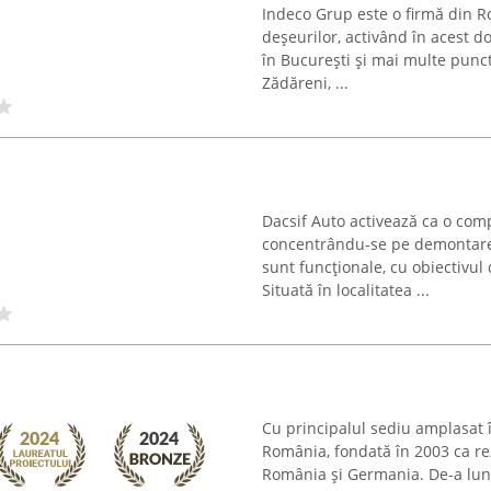
Indeco Grup este o firmă din R
deșeurilor, activând în acest d
în București și mai multe puncte
Zădăreni, ...
Dacsif Auto activează ca o comp
concentrându-se pe demontarea
sunt funcționale, cu obiectivu
Situată în localitatea ...
Cu principalul sediu amplasat 
România, fondată în 2003 ca rez
România și Germania. De-a lung