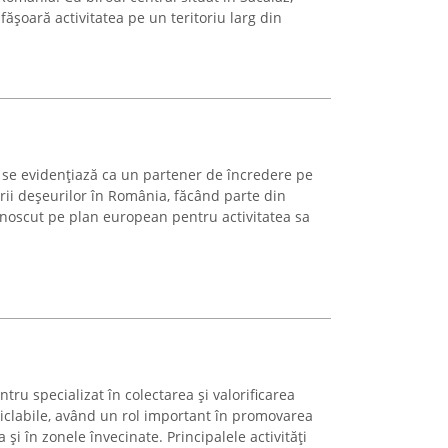
sfășoară activitatea pe un teritoriu larg din
e evidențiază ca un partener de încredere pe
ării deșeurilor în România, făcând parte din
noscut pe plan european pentru activitatea sa
tru specializat în colectarea și valorificarea
ciclabile, având un rol important în promovarea
 și în zonele învecinate. Principalele activități