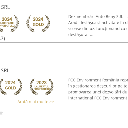
 SRL
Dezmembrări Auto Beny S.R.L., 
Arad, desfășoară activitate în do
scoase din uz, funcționând ca 
desfășurat ...
47)
 SRL
FCC Environment România reprez
în gestionarea deșeurilor pe te
promovarea unei dezvoltări du
internațional FCC Environment .
Arată mai multe >>