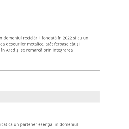
în domeniul reciclării, fondată în 2022 și cu un
a deșeurilor metalice, atât feroase cât și
în Arad și se remarcă prin integrarea
arcat ca un partener esențial în domeniul