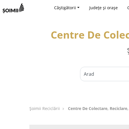
Câștigătorii
Județe și orașe
Centre De Colec
Șoimii Reciclării
Centre De Colectare, Reciclar