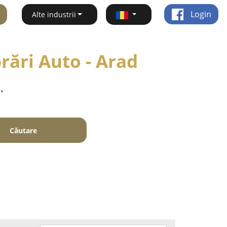
Login
Alte industrii
rări Auto - Arad
.
Căutare