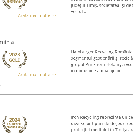
județul Timiș, societatea își de
vestul ...
Arată mai multe >>
mânia
Hamburger Recycling România s
segmentul gestionării și recicl
grupul Prinzhorn Holding, recu
în domeniile ambalajelor, ...
Arată mai multe >>
Iron Recycling reprezintă un cen
diverselor tipuri de deșeuri re
protecției mediului în Timișoara