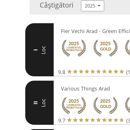
Câștigători
2025
Fier Vechi Arad - Green Effic
Loc
I
9.8
(
Various Things Arad
Loc
II
9.7
(