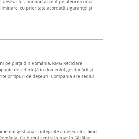
 deșeurilor, punând accent pe oferirea unor
eliminare, cu prioritate acordată siguranței și
ani pe piața din România, RMG Reciclare
panie de referință în domeniul gestionării și
eritelor tipuri de deșeuri. Compania are sediul
meniul gestionării integrate a deșeurilor, fiind
n România. Cu biroul central situat în Săcălaz,