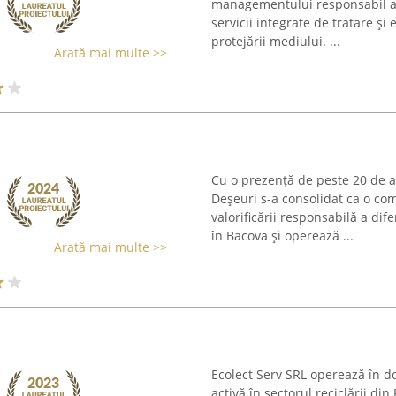
managementului responsabil al
servicii integrate de tratare și 
protejării mediului. ...
Arată mai multe >>
Cu o prezență de peste 20 de 
Deșeuri s-a consolidat ca o com
valorificării responsabilă a dif
în Bacova și operează ...
Arată mai multe >>
Ecolect Serv SRL operează în do
activă în sectorul reciclării di