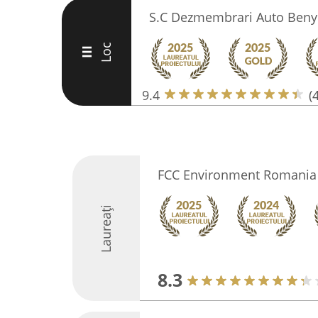
S.C Dezmembrari Auto Beny
Loc
III
9.4
(
FCC Environment Romania
Laureați
8.3