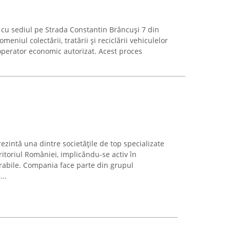
cu sediul pe Strada Constantin Brâncuși 7 din
meniul colectării, tratării și reciclării vehiculelor
operator economic autorizat. Acest proces
intă una dintre societățile de top specializate
ritoriul României, implicându-se activ în
rabile. Compania face parte din grupul
..