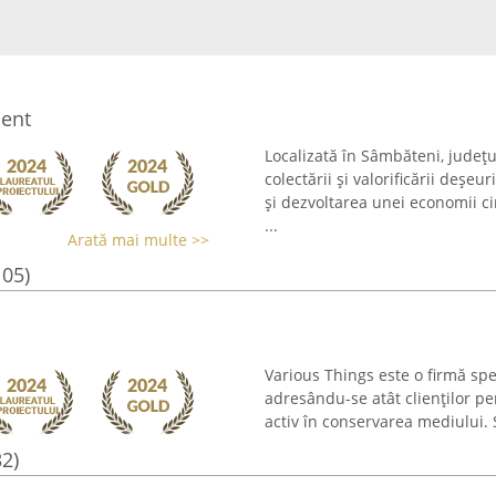
ient
Localizată în Sâmbăteni, județu
colectării și valorificării deșe
și dezvoltarea unei economii c
...
Arată mai multe >>
105)
Various Things este o firmă spec
adresându-se atât clienților pers
activ în conservarea mediului. 
32)