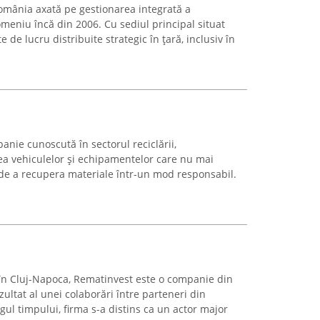
omânia axată pe gestionarea integrată a
omeniu încă din 2006. Cu sediul principal situat
 de lucru distribuite strategic în țară, inclusiv în
anie cunoscută în sectorul reciclării,
 vehiculelor și echipamentelor care nu mai
l de a recupera materiale într-un mod responsabil.
în Cluj-Napoca, Rematinvest este o companie din
ultat al unei colaborări între parteneri din
ul timpului, firma s-a distins ca un actor major