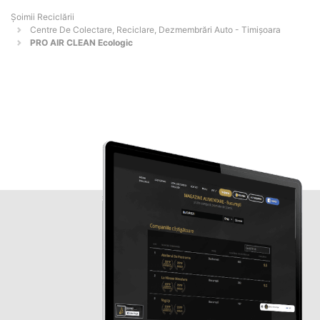
Șoimii Reciclării
Centre De Colectare, Reciclare, Dezmembrări Auto - Timişoara
PRO AIR CLEAN Ecologic