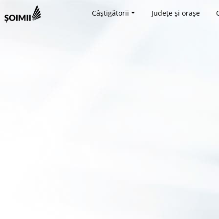
Câștigătorii
Județe și orașe