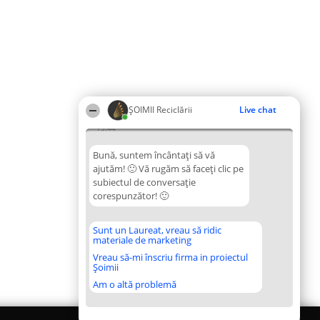
ȘOIMII Reciclării
Live chat
19:44
Bună, suntem încântați să vă
ajutăm! 🙂 Vă rugăm să faceți clic pe
subiectul de conversație
corespunzător! 🙂
Sunt un Laureat, vreau să ridic
materiale de marketing
Vreau să-mi înscriu firma in proiectul
Șoimii
Am o altă problemă