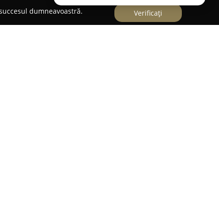
e succesul dumneavoastră.
Verificați
anie cunoscută în sectorul reciclării,
 vehiculelor și echipamentelor care nu mai
l de a recupera materiale într-un mod responsabil.
 din județul Arad, firma funcționează ca un centru
ratarea autovehiculelor ajunse la finalul duratei
ie notabilă la economia circulară din zonă. Din
l față de reciclare sunt reflectate de portofoliul
te.
ferirea unei game largi de piese auto provenite
de o garanție scrisă pentru piesele