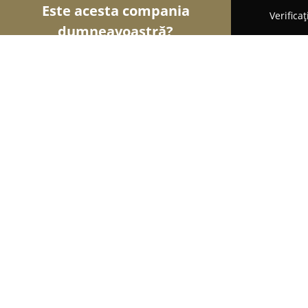
Este acesta compania
Verifica
dumneavoastră?
Șoimii Reciclării
Centre De Colectare, Reciclare
Dacsif Auto
8.8
(130)
Zădăreni, 46PP+24
Afișează numărul de telefon