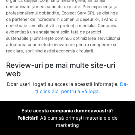
organici, deșeuri conținând metale grele, ambalaje
contaminate și medicamente expirate. Prin experiența și
profesionalismul dobândite, Ecolect Serv SRL se distinge
ca partener de încredere în domeniul deșeurilor, având o
contribuție semnificativă la protecția mediului. Compania
evidențiază un angajament solid față de practici
sustenabile și urmărește continuu optimizarea serviciilor și
adoptarea unor metode inovatoare pentru recuperare și
reciclare, sprijinind astfel economia circulară.
Review-uri pe mai multe site-uri
web
Doar userii logați au acces la această informație.
Da-
ți click aici pentru a vă loga.
Este acesta compania dumneavoastră
?
Felicitări!
Aă cum să primești materialele de
marketing