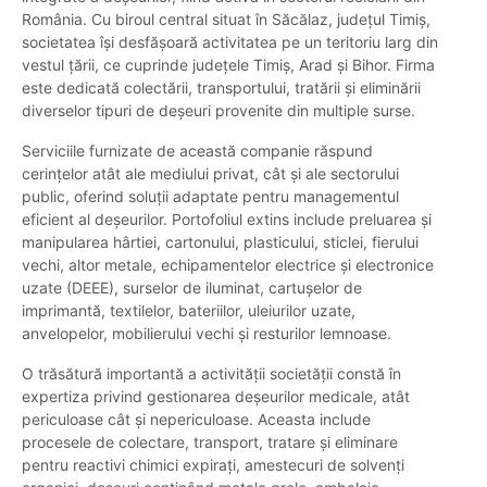
România. Cu biroul central situat în Săcălaz, județul Timiș,
societatea își desfășoară activitatea pe un teritoriu larg din
vestul țării, ce cuprinde județele Timiș, Arad și Bihor. Firma
este dedicată colectării, transportului, tratării și eliminării
diverselor tipuri de deșeuri provenite din multiple surse.
Serviciile furnizate de această companie răspund
cerințelor atât ale mediului privat, cât și ale sectorului
public, oferind soluții adaptate pentru managementul
eficient al deșeurilor. Portofoliul extins include preluarea și
manipularea hârtiei, cartonului, plasticului, sticlei, fierului
vechi, altor metale, echipamentelor electrice și electronice
uzate (DEEE), surselor de iluminat, cartușelor de
imprimantă, textilelor, bateriilor, uleiurilor uzate,
anvelopelor, mobilierului vechi și resturilor lemnoase.
O trăsătură importantă a activității societății constă în
expertiza privind gestionarea deșeurilor medicale, atât
periculoase cât și nepericuloase. Aceasta include
procesele de colectare, transport, tratare și eliminare
pentru reactivi chimici expirați, amestecuri de solvenți