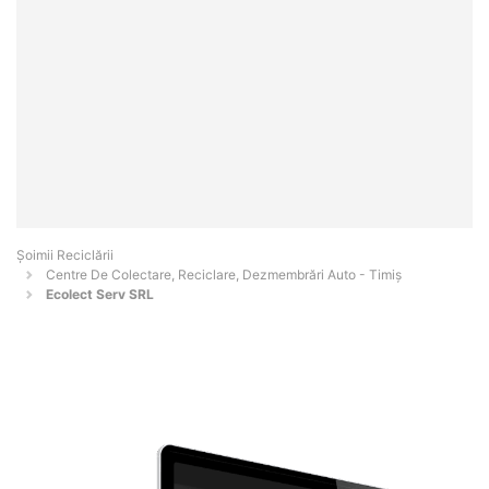
Șoimii Reciclării
Centre De Colectare, Reciclare, Dezmembrări Auto - Timiş
Ecolect Serv SRL