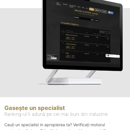
Gasește un specialist
Ranking-ul îi adună pe cei mai buni din industrie
Cauți un specialist in apropierea ta? Verificați motorul