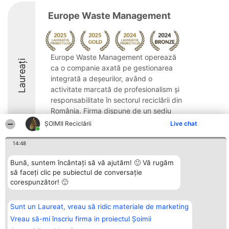
Europe Waste Management
Europe Waste Management operează
Laureați
ca o companie axată pe gestionarea
integrată a deșeurilor, având o
activitate marcată de profesionalism și
responsabilitate în sectorul reciclării din
România. Firma dispune de un sediu
operațional situat în ...
ȘOIMII Reciclării
Live chat
9.8
14:48
Bună, suntem încântați să vă ajutăm! 🙂 Vă rugăm
să faceți clic pe subiectul de conversație
Organizator Ranking
Plebiscyt
Contact
corespunzător! 🙂
BRIGHT SOLUTIONS BR SRL
Câștigătorii
Contact
Aleea Timisul De Sus 2 Bl. A30
Lista Tuturor
Sc. A Et. 4 Ap. 13 Cod 061952
Laureaților
Sunt un Laureat, vreau să ridic materiale de marketing
București
Reguli
CUI 36737675
Statut
Vreau să-mi înscriu firma in proiectul Șoimii
tel: +40 770 990 492
Politica de