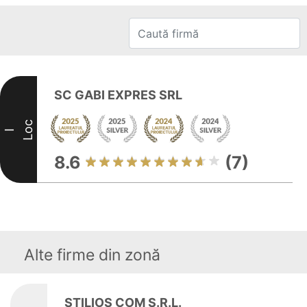
SC GABI EXPRES SRL
Loc
I
8.6
(7)
Alte firme din zonă
STILIOS COM S.R.L.