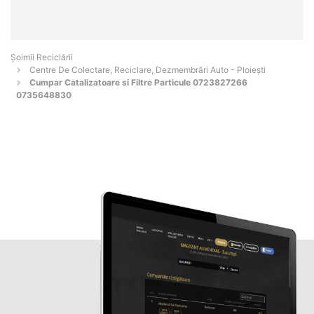
Șoimii Reciclării
Centre De Colectare, Reciclare, Dezmembrări Auto - Ploieşti
Cumpar Catalizatoare si Filtre Particule 0723827266
0735648830