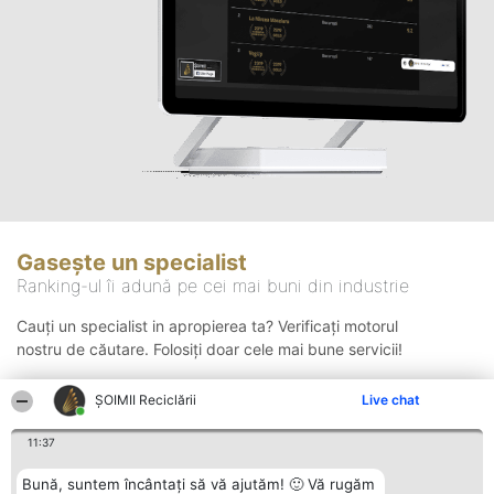
Gasește un specialist
Ranking-ul îi adună pe cei mai buni din industrie
Cauți un specialist in apropierea ta? Verificați motorul
nostru de căutare. Folosiți doar cele mai bune servicii!
ȘOIMII Reciclării
Live chat
Căutare
11:37
Bună, suntem încântați să vă ajutăm! 🙂 Vă rugăm