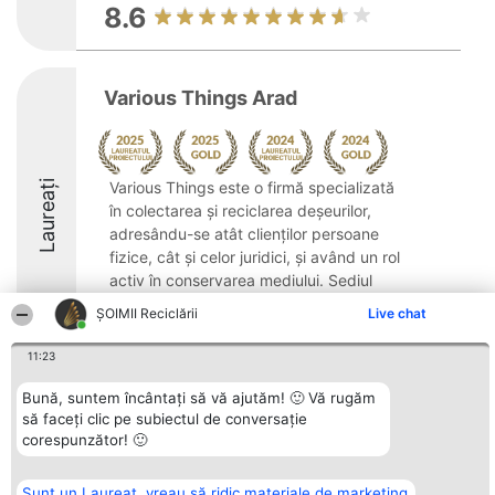
8.6
Various Things Arad
Laureați
Various Things este o firmă specializată
în colectarea și reciclarea deșeurilor,
adresându-se atât clienților persoane
fizice, cât și celor juridici, și având un rol
activ în conservarea mediului. Sediul
companiei se află în Arad, pe Strada ...
ȘOIMII Reciclării
Live chat
9.7
11:23
Bună, suntem încântați să vă ajutăm! 🙂 Vă rugăm
să faceți clic pe subiectul de conversație
Organizator Ranking
Plebiscyt
Contact
corespunzător! 🙂
BRIGHT SOLUTIONS BR SRL
Câștigătorii
Contact
Aleea Timisul De Sus 2 Bl. A30
Lista Tuturor
Sc. A Et. 4 Ap. 13 Cod 061952
Laureaților
București
Reguli
Sunt un Laureat, vreau să ridic materiale de marketing