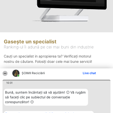
Gasește un specialist
Ranking-ul îi adună pe cei mai buni din industrie
Cauți un specialist in apropierea ta? Verificați motorul
nostru de căutare. Folosiți doar cele mai bune servicii!
ȘOIMII Reciclării
Live chat
Căutare
10:31
Bună, suntem încântați să vă ajutăm! 🙂 Vă rugăm
să faceți clic pe subiectul de conversație
corespunzător! 🙂