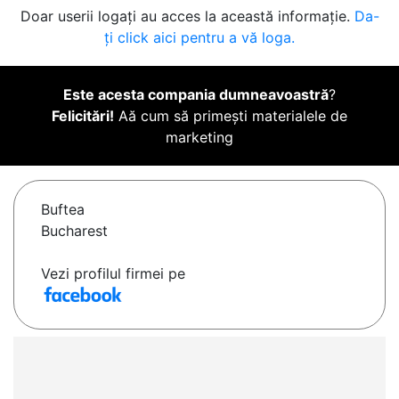
Doar userii logați au acces la această informație.
Da-
ți click aici pentru a vă loga.
Este acesta compania dumneavoastră
?
Felicitări!
Aă cum să primești materialele de
marketing
Buftea
Bucharest
Vezi profilul firmei pe