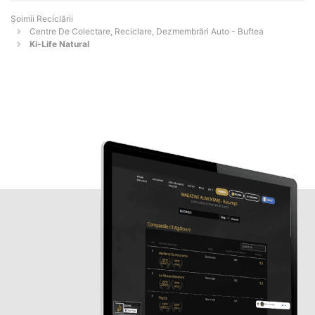
Șoimii Reciclării
Centre De Colectare, Reciclare, Dezmembrări Auto - Buftea
Ki-Life Natural