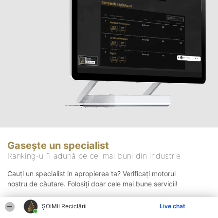
Gasește un specialist
Ranking-ul îi adună pe cei mai buni din industrie
Cauți un specialist in apropierea ta? Verificați motorul
nostru de căutare. Folosiți doar cele mai bune servicii!
ȘOIMII Reciclării
Live chat
Căutare