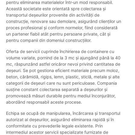
pentru eliminarea materialelor într-un mod responsabil.
Această societate este orientată spre colectarea și
transportul deșeurilor provenite din activități de
construcție, renovare sau demolare, asigurând clienților un
proces profesional și conform normelor, fiind considerată
un partener fiabil atât pentru persoane private, cât și
pentru companii din domeniul construcțiilor.
Oferta de servicii cuprinde închirierea de containere cu
volume variate, pornind de la 3 mc și ajungând până la 40
mc, răspunzând astfel oricăror nevoi privind cantitatea de
deșeuri. Se pot gestiona eficient materiale precum moloz,
beton, cărămidă, rigips, lemn, plastic, sticlă, metale și alte
categorii de deșeuri care nu sunt periculoase. Compania
susține constant colectarea separată a deșeurilor și
promovează măsuri durabile pentru mediul înconjurător,
abordând responsabil aceste procese.
Echipa se ocupă de manipularea, încărcarea și transportul
autorizat al deșeurilor, asigurând eliminarea rapidă și în
conformitate cu prevederile legale existente. Prin
intermediul acestor servicii specializate furnizate de