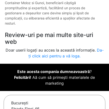
Container Moloz si Gunoi, beneficiarii câștigă
promptitudine și expertiză, facilitând un proces de
gestionare a deșeurilor care devine simplu și lipsit de
complicații, cu eliberarea eficientă a spațiilor afectate de
resturi.
Review-uri pe mai multe site-uri
web
Doar userii logați au acces la această informație.
Da-
ți click aici pentru a vă loga.
Este acesta compania dumneavoastră
?
Felicitări!
Aă cum să primești materialele de
marketing
Bucureşti
Strada Șinei 46