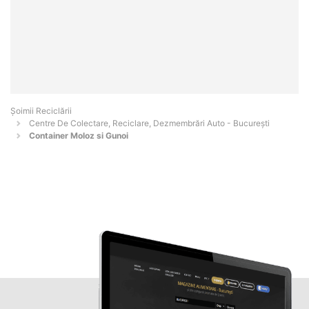
Șoimii Reciclării
Centre De Colectare, Reciclare, Dezmembrări Auto - Bucureşti
Container Moloz si Gunoi