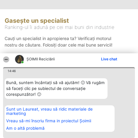
Gasește un specialist
Ranking-ul îi adună pe cei mai buni din industrie
Cauți un specialist in apropierea ta? Verificați motorul
nostru de căutare. Folosiți doar cele mai bune servicii!
ȘOIMII Reciclării
Live chat
Căutare
14:46
Bună, suntem încântați să vă ajutăm! 🙂 Vă rugăm
să faceți clic pe subiectul de conversație
corespunzător! 🙂
Sunt un Laureat, vreau să ridic materiale de
Organizator Ranking
Plebiscyt
Contact
marketing
BRIGHT SOLUTIONS BR SRL
Câștigătorii
Contact
Aleea Timisul De Sus 2 Bl. A30
Lista Tuturor
Vreau să-mi înscriu firma in proiectul Șoimii
Sc. A Et. 4 Ap. 13 Cod 061952
Laureaților
Am o altă problemă
București
Reguli
CUI 36737675
Statut
tel: +40 770 990 492
Politica de