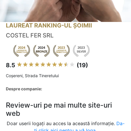
LAUREAT RANKING-UL ȘOIMII
COSTEL FER SRL
8.5
(19)
Coşereni, Strada Tineretului
Despre companie:
Review-uri pe mai multe site-uri
web
Doar userii logați au acces la această informație.
Da-
ți click aici pentru a vă loga.