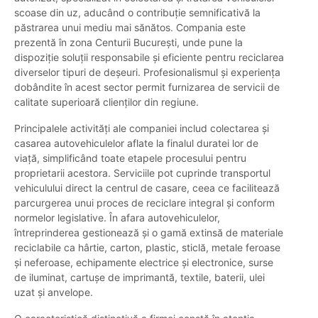
scoase din uz, aducând o contribuție semnificativă la
păstrarea unui mediu mai sănătos. Compania este
prezentă în zona Centurii București, unde pune la
dispoziție soluții responsabile și eficiente pentru reciclarea
diverselor tipuri de deșeuri. Profesionalismul și experiența
dobândite în acest sector permit furnizarea de servicii de
calitate superioară clienților din regiune.
Principalele activități ale companiei includ colectarea și
casarea autovehiculelor aflate la finalul duratei lor de
viață, simplificând toate etapele procesului pentru
proprietarii acestora. Serviciile pot cuprinde transportul
vehiculului direct la centrul de casare, ceea ce facilitează
parcurgerea unui proces de reciclare integral și conform
normelor legislative. În afara autovehiculelor,
întreprinderea gestionează și o gamă extinsă de materiale
reciclabile ca hârtie, carton, plastic, sticlă, metale feroase
și neferoase, echipamente electrice și electronice, surse
de iluminat, cartușe de imprimantă, textile, baterii, ulei
uzat și anvelope.