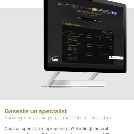
Gasește un specialist
Ranking-ul îi adună pe cei mai buni din industrie
Cauți un specialist in apropierea ta? Verificați motorul