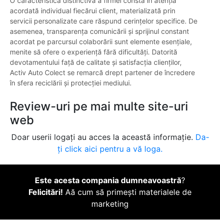
O caracteristică distinctivă a firmei constă în atenția
acordată individual fiecărui client, materializată prin
servicii personalizate care răspund cerințelor specifice. De
asemenea, transparența comunicării și sprijinul constant
acordat pe parcursul colaborării sunt elemente esențiale,
menite să ofere o experiență fără dificultăți. Datorită
devotamentului față de calitate și satisfacția clienților,
Activ Auto Colect se remarcă drept partener de încredere
în sfera reciclării și protecției mediului.
Review-uri pe mai multe site-uri
web
Doar userii logați au acces la această informație.
Da-
ți click aici pentru a vă loga.
Este acesta compania dumneavoastră
?
Felicitări!
Aă cum să primești materialele de
marketing