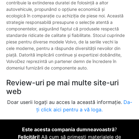
contribuie la extinderea duratei de folosință a altor
autovehicule, propunând o opțiune economică și
ecologică în comparație cu achiziţia de piese noi. Această
strategie responsabilă presupune o selecție atentă a
componentelor, asigurând faptul că produsele respectă
standarde ridicate de calitate și fiabilitate. Stocul cuprinde
piese pentru diverse modele Volvo, de la seriile vechi la
cele moderne, pentru a răspunde diversității nevoilor din
piață. Datorită implicării continue și expertizei dobândite,
VolvoDez reprezintă un partener demn de încredere în
domeniul furnizării de componente auto.
Review-uri pe mai multe site-uri
web
Doar userii logați au acces la această informație.
Da-
ți click aici pentru a vă loga.
Este acesta compania dumneavoastră
?
Felicitări!
Aă cum să primești materialele de