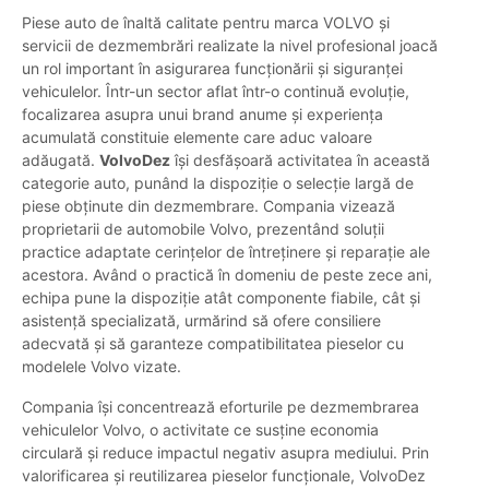
Piese auto de înaltă calitate pentru marca VOLVO și
servicii de dezmembrări realizate la nivel profesional joacă
un rol important în asigurarea funcționării și siguranței
vehiculelor. Într-un sector aflat într-o continuă evoluție,
focalizarea asupra unui brand anume și experiența
acumulată constituie elemente care aduc valoare
adăugată.
VolvoDez
își desfășoară activitatea în această
categorie auto, punând la dispoziție o selecție largă de
piese obținute din dezmembrare. Compania vizează
proprietarii de automobile Volvo, prezentând soluții
practice adaptate cerințelor de întreținere și reparație ale
acestora. Având o practică în domeniu de peste zece ani,
echipa pune la dispoziție atât componente fiabile, cât și
asistență specializată, urmărind să ofere consiliere
adecvată și să garanteze compatibilitatea pieselor cu
modelele Volvo vizate.
Compania își concentrează eforturile pe dezmembrarea
vehiculelor Volvo, o activitate ce susține economia
circulară și reduce impactul negativ asupra mediului. Prin
valorificarea și reutilizarea pieselor funcționale, VolvoDez