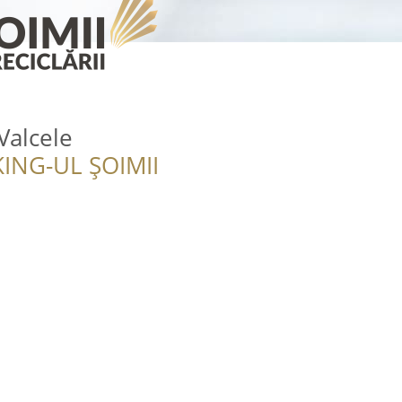
alcele
ING-UL ȘOIMII