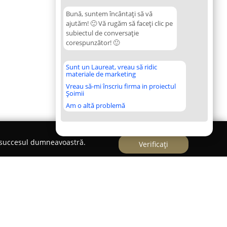
Bună, suntem încântați să vă
ajutăm! 🙂 Vă rugăm să faceți clic pe
subiectul de conversație
corespunzător! 🙂
Sunt un Laureat, vreau să ridic
materiale de marketing
Vreau să-mi înscriu firma in proiectul
Șoimii
Am o altă problemă
e succesul dumneavoastră.
Verificați