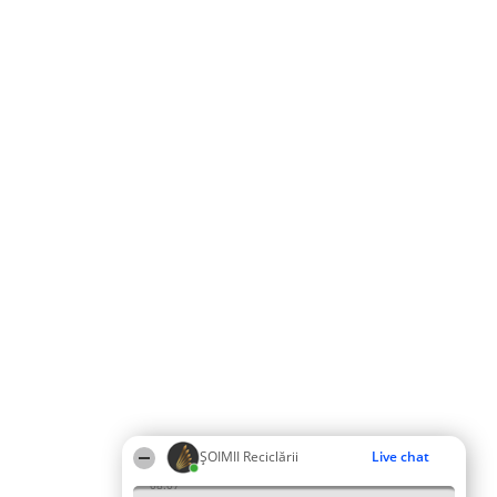
ȘOIMII Reciclării
Live chat
08:07