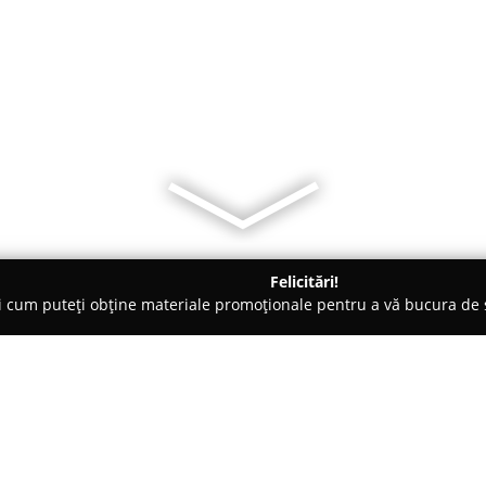
Felicitări!
ți cum puteți obține materiale promoționale pentru a vă bucura d
 Dezmembrări Auto - Cluj
Dezmembrari Valcele
Despre companie: