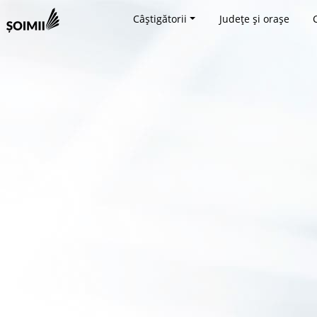
Câștigătorii
Județe și orașe