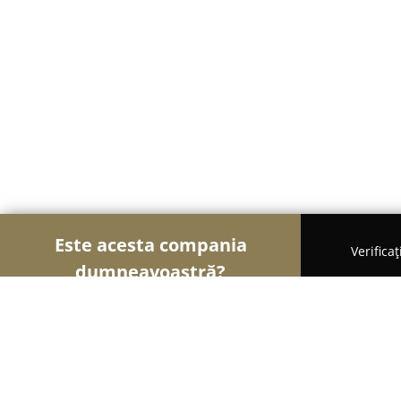
Este acesta compania
Verifica
dumneavoastră?
Șoimii Reciclării
Centre De Colectare, Reciclare,
Dezmembrari Valcele