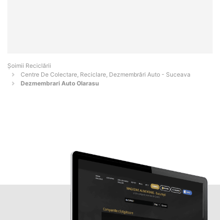
Șoimii Reciclării
Centre De Colectare, Reciclare, Dezmembrări Auto - Suceava
Dezmembrari Auto Olarasu