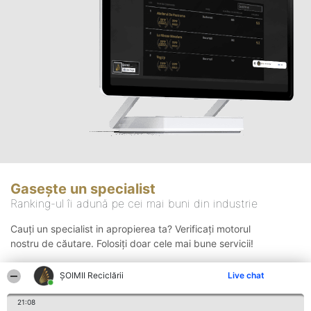
Gasește un specialist
Ranking-ul îi adună pe cei mai buni din industrie
Cauți un specialist in apropierea ta? Verificați motorul
nostru de căutare. Folosiți doar cele mai bune servicii!
ȘOIMII Reciclării
Live chat
Căutare
21:08