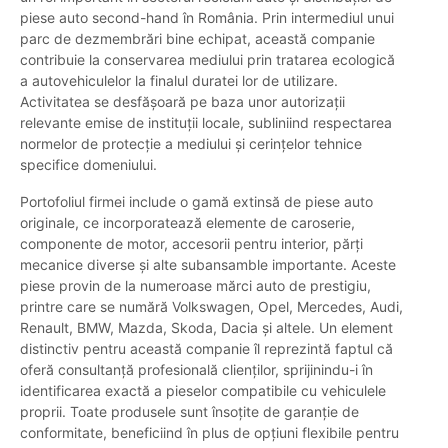
piese auto second-hand în România. Prin intermediul unui
parc de dezmembrări bine echipat, această companie
contribuie la conservarea mediului prin tratarea ecologică
a autovehiculelor la finalul duratei lor de utilizare.
Activitatea se desfășoară pe baza unor autorizații
relevante emise de instituții locale, subliniind respectarea
normelor de protecție a mediului și cerințelor tehnice
specifice domeniului.
Portofoliul firmei include o gamă extinsă de piese auto
originale, ce incorporatează elemente de caroserie,
componente de motor, accesorii pentru interior, părți
mecanice diverse și alte subansamble importante. Aceste
piese provin de la numeroase mărci auto de prestigiu,
printre care se numără Volkswagen, Opel, Mercedes, Audi,
Renault, BMW, Mazda, Skoda, Dacia și altele. Un element
distinctiv pentru această companie îl reprezintă faptul că
oferă consultanță profesională clienților, sprijinindu-i în
identificarea exactă a pieselor compatibile cu vehiculele
proprii. Toate produsele sunt însoțite de garanție de
conformitate, beneficiind în plus de opțiuni flexibile pentru