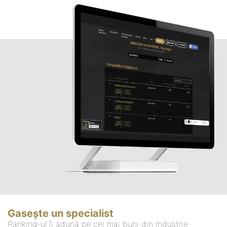
Gasește un specialist
Ranking-ul îi adună pe cei mai buni din industrie