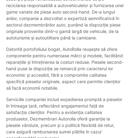
reciclarea responsabilă a autovehiculelor și furnizarea unei
game variate de piese auto second-hand. De-a lungul
anilor, compania a dezvoltat o expertiză semnificativă în
sectorul dezmembrărilor auto, punând la dispoziție piese
originale provenite dintr-o gamă largă de vehicule, de la
autoturisme și autoutilitare până la camioane.
Datorită portofoliului bogat, AutoRolla reușește să ofere
componente pentru numeroase mărci și modele, facilitând
reparațiile și întreținerea la costuri reduse. Piesele second-
hand puse la dispoziție se remarcă prin caracterul lor
economic și accesibil, fără a compromite calitatea
specifică pieselor originale, aspect care permite clienților
să facă economii notabile.
Serviciile companiei includ expedierea promptă a pieselor
în întreaga țară, reflectând angajamentul față de
satisfacția clienților. Pentru a evidenția calitatea
produselor, Dezmembrari Autorolla oferă garanție la
piesele vândute, precum și o politică flexibilă de retur,
care asigură rambursarea sumei plătite în cazul