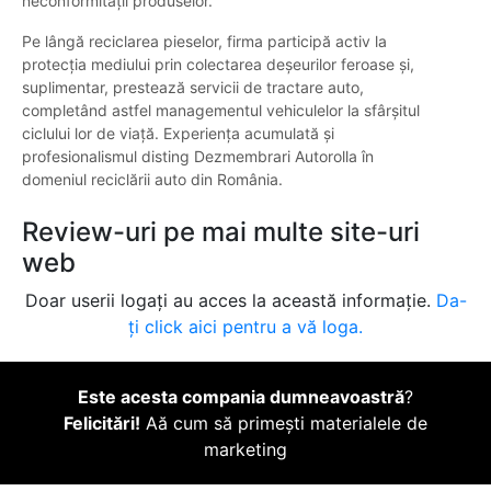
neconformității produselor.
Pe lângă reciclarea pieselor, firma participă activ la
protecția mediului prin colectarea deșeurilor feroase și,
suplimentar, prestează servicii de tractare auto,
completând astfel managementul vehiculelor la sfârșitul
ciclului lor de viață. Experiența acumulată și
profesionalismul disting Dezmembrari Autorolla în
domeniul reciclării auto din România.
Review-uri pe mai multe site-uri
web
Doar userii logați au acces la această informație.
Da-
ți click aici pentru a vă loga.
Este acesta compania dumneavoastră
?
Felicitări!
Aă cum să primești materialele de
marketing