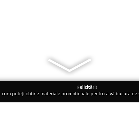
Felicitări!
ți cum puteți obține materiale promoționale pentru a vă bucura d
, Dezmembrări Auto - Mureş
Ormatin-Mur