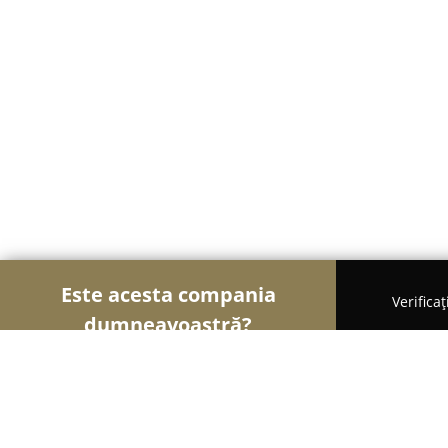
Este acesta compania
Verifica
dumneavoastră?
Șoimii Reciclării
Centre De Colectare, Reciclare