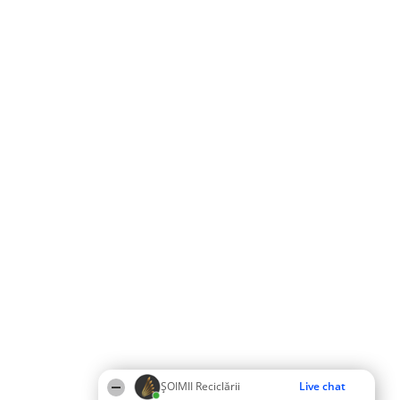
ȘOIMII Reciclării
Live chat