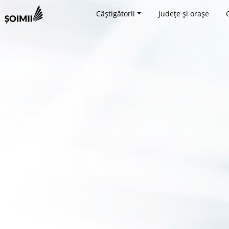
Câștigătorii
Județe și orașe