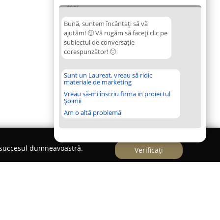
03:27
Bună, suntem încântați să vă
ajutăm! 🙂 Vă rugăm să faceți clic pe
subiectul de conversație
corespunzător! 🙂
Sunt un Laureat, vreau să ridic
materiale de marketing
Vreau să-mi înscriu firma in proiectul
Șoimii
Am o altă problemă
e succesul dumneavoastră.
Verificați