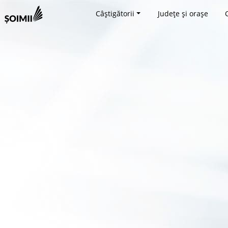
Câștigătorii
Județe și orașe