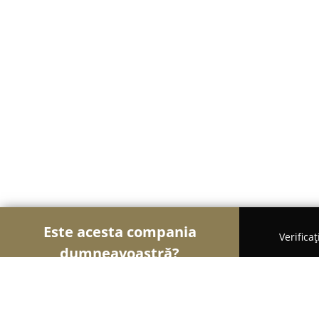
Este acesta compania
Verifica
dumneavoastră?
Șoimii Reciclării
Centre De Colectare, Reciclare