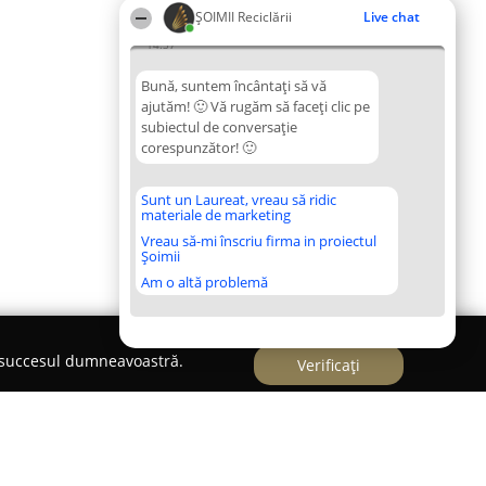
ȘOIMII Reciclării
Live chat
14:37
Bună, suntem încântați să vă
ajutăm! 🙂 Vă rugăm să faceți clic pe
subiectul de conversație
corespunzător! 🙂
Sunt un Laureat, vreau să ridic
materiale de marketing
Vreau să-mi înscriu firma in proiectul
Șoimii
Am o altă problemă
e succesul dumneavoastră.
Verificați
DESEURI