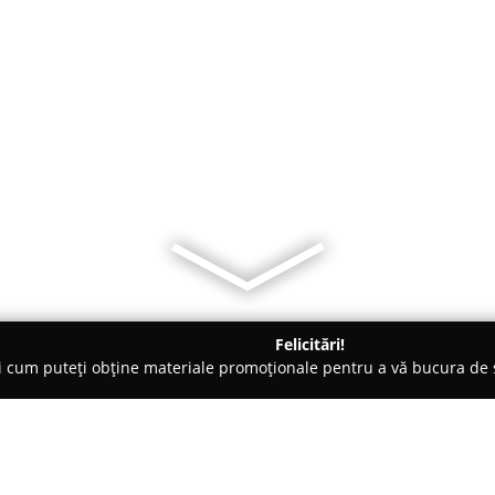
Felicitări!
ți cum puteți obține materiale promoționale pentru a vă bucura d
, Dezmembrări Auto - Vrancea
ideseuri.ro CENTRU COLECTARE 