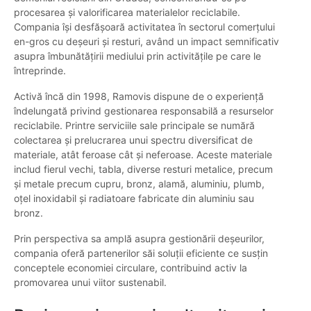
procesarea și valorificarea materialelor reciclabile.
Compania își desfășoară activitatea în sectorul comerțului
en-gros cu deșeuri și resturi, având un impact semnificativ
asupra îmbunătățirii mediului prin activitățile pe care le
întreprinde.
Activă încă din 1998, Ramovis dispune de o experiență
îndelungată privind gestionarea responsabilă a resurselor
reciclabile. Printre serviciile sale principale se numără
colectarea și prelucrarea unui spectru diversificat de
materiale, atât feroase cât și neferoase. Aceste materiale
includ fierul vechi, tabla, diverse resturi metalice, precum
și metale precum cupru, bronz, alamă, aluminiu, plumb,
oțel inoxidabil și radiatoare fabricate din aluminiu sau
bronz.
Prin perspectiva sa amplă asupra gestionării deșeurilor,
compania oferă partenerilor săi soluții eficiente ce susțin
conceptele economiei circulare, contribuind activ la
promovarea unui viitor sustenabil.