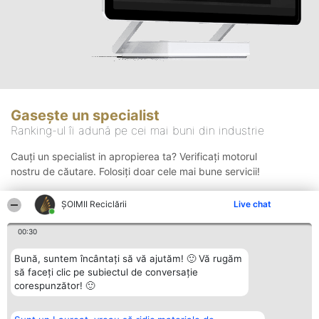
Gasește un specialist
Ranking-ul îi adună pe cei mai buni din industrie
Cauți un specialist in apropierea ta? Verificați motorul
nostru de căutare. Folosiți doar cele mai bune servicii!
ȘOIMII Reciclării
Live chat
Căutare
00:30
Bună, suntem încântați să vă ajutăm! 🙂 Vă rugăm
să faceți clic pe subiectul de conversație
corespunzător! 🙂