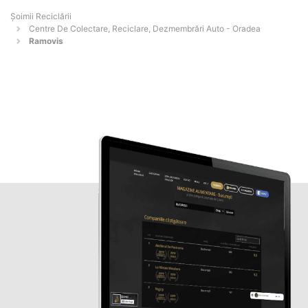
Șoimii Reciclării
Centre De Colectare, Reciclare, Dezmembrări Auto - Oradea
Ramovis