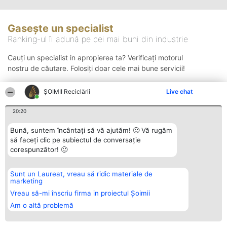
Gasește un specialist
Ranking-ul îi adună pe cei mai buni din industrie
Cauți un specialist in apropierea ta? Verificați motorul
nostru de căutare. Folosiți doar cele mai bune servicii!
ȘOIMII Reciclării
Live chat
Căutare
20:20
Bună, suntem încântați să vă ajutăm! 🙂 Vă rugăm
să faceți clic pe subiectul de conversație
corespunzător! 🙂
Sunt un Laureat, vreau să ridic materiale de
Organizator Ranking
Plebiscyt
Contact
marketing
BRIGHT SOLUTIONS BR SRL
Câștigătorii
Contact
Aleea Timisul De Sus 2 Bl. A30
Lista Tuturor
Vreau să-mi înscriu firma in proiectul Șoimii
Sc. A Et. 4 Ap. 13 Cod 061952
Laureaților
Am o altă problemă
București
Reguli
CUI 36737675
Statut
tel: +40 770 990 492
Politica de