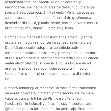
responsabilitate, ocupându-se de colectarea și
valorificarea unei game diverse de deșeuri, cu o atenție
specială acordată reciclării PET-urilor. Pe lângă acestea,
societatea se ocupă în mod eficient și de gestionarea
deșeurilor din sticlă, plastic, hârtie, carton, diverse metale
precum fier, oțel, aluminiu, precum și lemn.
Compania își manifestă constant angajamentul pentru
protejarea mediului și conservarea resurselor naturale.
Datorită proceselor adoptate, contribuie activ la
reducerea nivelului de poluare și promovează o abordare
durabilă referitoare la gestionarea materialelor. Reciclarea
materialelor plastice, în special a PET-urilor, are un rol
esențial în prevenirea acumulării acestora în mediul
înconjurător și a emisiilor poluante rezultate din arderea
lor.
Datorită tehnologiilor moderne utilizate, firma transformă
deșeurile colectate în materii prime secundare de mare
valoare, cum ar fi fulgii de PET, care ulterior sunt
întrebuințați în industrii variate, inclusiv în sectorul auto,
igienă sau pentru fabricarea noilor ambalaje. Producția