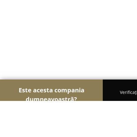
Este acesta compania
Verifica
dumneavoastră?
Șoimii Reciclării
Centre De Colectare, Reciclare