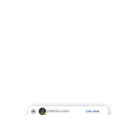
ȘOIMII Reciclării
Live chat