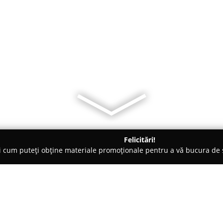
Felicitări!
ți cum puteți obține materiale promoționale pentru a vă bucura d
, Dezmembrări Auto - Bihor
Caseb Com SRL