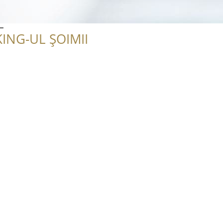
L
ING-UL ȘOIMII