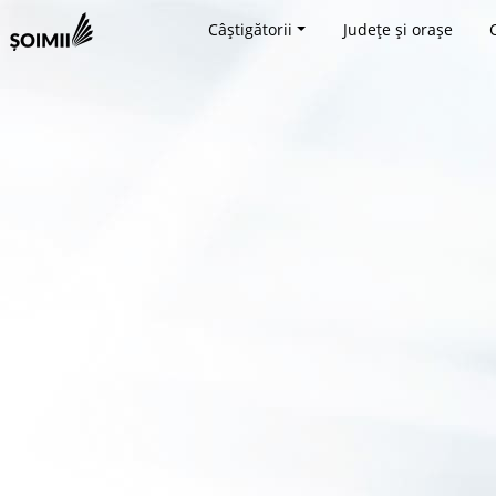
Câștigătorii
Județe și orașe