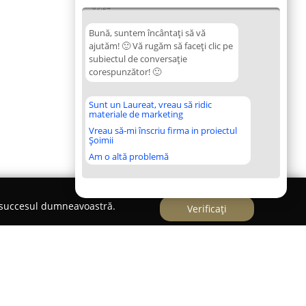
09:24
Bună, suntem încântați să vă
ajutăm! 🙂 Vă rugăm să faceți clic pe
subiectul de conversație
corespunzător! 🙂
Sunt un Laureat, vreau să ridic
materiale de marketing
Vreau să-mi înscriu firma in proiectul
Șoimii
Am o altă problemă
e succesul dumneavoastră.
Verificați