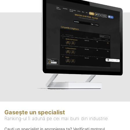
Gasește un specialist
Ranking-ul îi adună pe cei mai buni din industrie
Cauți un specialist in apropierea ta? Verificați motorul