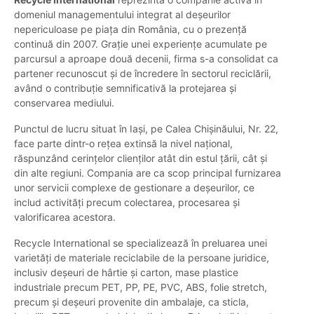
domeniul managementului integrat al deșeurilor
nepericuloase pe piața din România, cu o prezență
continuă din 2007. Grație unei experiențe acumulate pe
parcursul a aproape două decenii, firma s-a consolidat ca
partener recunoscut și de încredere în sectorul reciclării,
având o contribuție semnificativă la protejarea și
conservarea mediului.
Punctul de lucru situat în Iași, pe Calea Chișinăului, Nr. 22,
face parte dintr-o rețea extinsă la nivel național,
răspunzând cerințelor clienților atât din estul țării, cât și
din alte regiuni. Compania are ca scop principal furnizarea
unor servicii complexe de gestionare a deșeurilor, ce
includ activități precum colectarea, procesarea și
valorificarea acestora.
Recycle International se specializează în preluarea unei
varietăți de materiale reciclabile de la persoane juridice,
inclusiv deșeuri de hârtie și carton, mase plastice
industriale precum PET, PP, PE, PVC, ABS, folie stretch,
precum și deșeuri provenite din ambalaje, ca sticla,