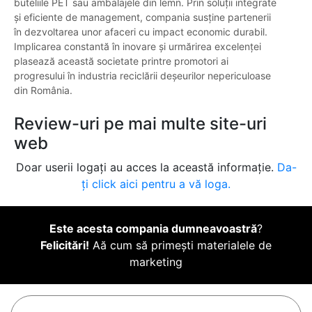
buteliile PET sau ambalajele din lemn. Prin soluții integrate
și eficiente de management, compania susține partenerii
în dezvoltarea unor afaceri cu impact economic durabil.
Implicarea constantă în inovare și urmărirea excelenței
plasează această societate printre promotori ai
progresului în industria reciclării deșeurilor nepericuloase
din România.
Review-uri pe mai multe site-uri
web
Doar userii logați au acces la această informație.
Da-
ți click aici pentru a vă loga.
Este acesta compania dumneavoastră
?
Felicitări!
Aă cum să primești materialele de
marketing