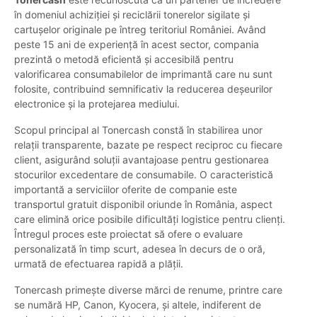
în domeniul achiziției și reciclării tonerelor sigilate și
cartușelor originale pe întreg teritoriul României. Având
peste 15 ani de experiență în acest sector, compania
prezintă o metodă eficientă și accesibilă pentru
valorificarea consumabilelor de imprimantă care nu sunt
folosite, contribuind semnificativ la reducerea deșeurilor
electronice și la protejarea mediului.
Scopul principal al Tonercash constă în stabilirea unor
relații transparente, bazate pe respect reciproc cu fiecare
client, asigurând soluții avantajoase pentru gestionarea
stocurilor excedentare de consumabile. O caracteristică
importantă a serviciilor oferite de companie este
transportul gratuit disponibil oriunde în România, aspect
care elimină orice posibile dificultăți logistice pentru clienți.
Întregul proces este proiectat să ofere o evaluare
personalizată în timp scurt, adesea în decurs de o oră,
urmată de efectuarea rapidă a plății.
Tonercash primește diverse mărci de renume, printre care
se numără HP, Canon, Kyocera, și altele, indiferent de