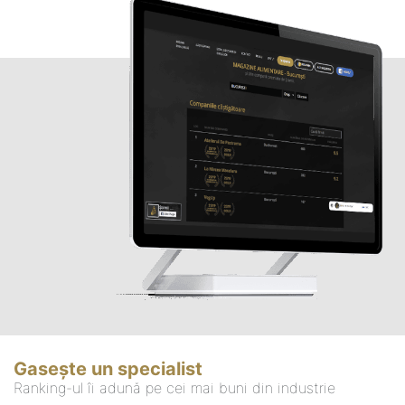
Gasește un specialist
Ranking-ul îi adună pe cei mai buni din industrie