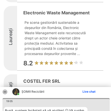
Electronic Waste Management
Pe scena gestionării sustenabile a
deșeurilor din România, Electronic
Laureați
Waste Management este recunoscută
drept un actor cheie orientat către
protecția mediului. Activitatea sa
principală constă în colectarea și
procesarea deșeurilor provenite ...
8.2
COSTEL FER SRL
Laureați
ȘOIMII Reciclării
Live chat
19:05
Bună, suntem încântați să vă ajutăm! 🙂 Vă rugăm